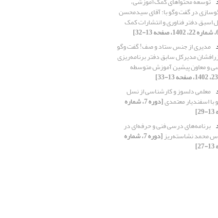
د
توسعه محتواهای کمک‌آموزشی،
گوسازی در گفت وگو با: آقای سید‌محسن
 اسبق دفتر فناوری و انتشارات کمک
د
مدیری از جنس ستاد و صف! گفت وگو
رافشان مدیرکل سابق دفتر برنامه‌ریزی
سی و معاون پیشین آموزش متوسطه
د
معلمی دلسوز و کارشناسی از نسل
 با اسفندیار معتمدی
[دوره 7، شماره
د
برنامه‌های درسی فنی و حرفه‌ای در
دس محمد نشاسته‌ریز
[دوره 7، شماره