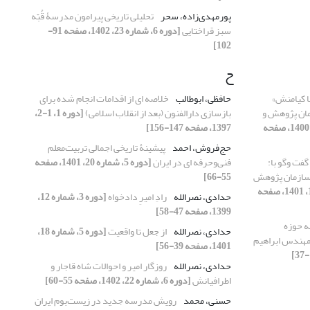
پورمهدی‌زاده، سحر
تحلیلی تاریخی پیرامون مدرسۀ قُبّه
سبز قراختایی
[دوره 6، شماره 23، 1402، صفحه 91-
102]
ح
ا کیامنش»
حافظی، ابوطالب
خلاصه ای از اقدامات انجام شده برای
مان پژوهش و
بازسازی دارالفنون (بعد از انقلاب اسلامی)
[دوره 1، 1-2،
[دوره 4، شماره 15، 1400، صفحه
1397، صفحه 147-156]
حج‌فروش، احمد
پیشینۀ تاریخی اجمالی تربیت‌معلم
گفت وگو با:
فنی‌وحرفه ای در ایران
[دوره 5، شماره 20، 1401، صفحه
 سازمان پژوهش
55-66]
[دوره 5، شماره 17، 1401، صفحه
حدادی، نصرالله
رادِ امیرِ دادخواه
[دوره 3، شماره 12،
1399، صفحه 47-58]
ه حوزه
حدادی، نصرالله
از جعل تا واقعیت
[دوره 5، شماره 18،
 مهندس ابراهیم
1401، صفحه 39-56]
حدادی، نصرالله
روزگار امیر و احوالات شاه قاجار و
اطرافیانش
[دوره 6، شماره 22، 1402، صفحه 55-60]
حسنی، محمد
رویش مدرسه جدید در زیست‌بوم ایران