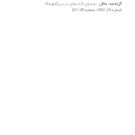
آل‌احمد، جلال
بلبشوی کتاب‌های درسی
[دوره 6،
شماره 24، 1402، صفحه 49-67]