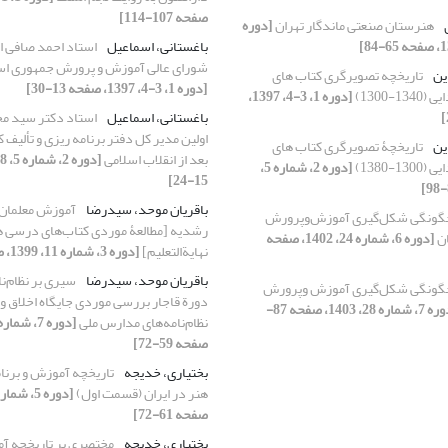
صفحه 107-114]
هنرستان صنعتی ماندگار تهران
[دوره
باغستانی، اسماعیل
استاد احمد صافی او
شورای عالی آموزش و پرورش جمهوری اسل
ین
تاریخچه تصویرگری کتاب های
[دوره 1، 3-4، 1397، صفحه 13-30]
-1300)
[دوره 1، 3-4، 1397،
باغستانی، اسماعیل
استاد دکتر سید مح
اولین مدیر کل دفتر برنامه ریزی و تألیف
ین
تاریخچۀ تصویرگری کتاب های
بعد از انقلاب اسلامی
-1380)
[دوره 2، شماره 5،
15-24]
باقریان موحد، سیدرضا
آموزش معلمان
گونگی شکل‌گیری آموزش‌وپرورش
ان
[دوره 6، شماره 24، 1402، صفحه
نهایةالتعلیم]
[دوره 3، شماره 11، 1399، صفحه 57-64]
باقریان موحد، سیدرضا
سیری بر نظام‌ن
گونگی شکل‌گیری آموزش وپرورش
دورة قاجار بررسی موردی جایگاه اخلاق 
[دوره 7، شماره 28، 1403، صفحه 87-
نظام‌نامه‌های مدارس ملی
صفحه 59-72]
بختیاری، خدیجه
تاریخچه آموزش و برنا
هنر در ایران (قسمت اول)
صفحه 61-72]
بختیاری، خدیجه
مختصری بر تاریخچه آ