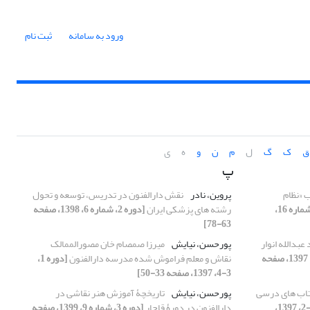
ورود به سامانه
ثبت نام
ق
ک
گ
ل
م
ن
و
ه
ی
پ
 «نظام
پروین، نادر
نقش دارالفنون در تدریس، توسعه و تحول
[دوره 4، شماره 16،
رشته های پزشکی ایران
[دوره 2، شماره 6، 1398، صفحه
63-78]
عبدالله انوار
پورحسن، نیایش
میرزا صمصام خان مصورالممالک
[دوره 1، 1-2، 1397، صفحه
نقاش و معلم فراموش شده مدرسه دارالفنون
[دوره 1،
3-4، 1397، صفحه 33-50]
تاب های درسی
پورحسن، نیایش
تاریخچۀ آموزش هنر نقاشی در
[دوره 1، 1-2، 1397،
دارالفنون در دورۀ قاجار
[دوره 3، شماره 9، 1399، صفحه