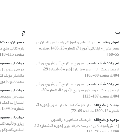
ت
ج
تقوایی، فاطمه
مراکز علمی، آموزشی (مدارس) ایران در
جعفریان، حجت ا
عصر مغول- ایلخانی
[دوره 7، شماره 25، 1403، صفحه
باره کتاب های د
55-68]
صفحه 115-118]
تقی‌زاده شکیبا، اصغر
مروری بر تاریخ آموزش‌وپرورش
جوادیان، مسعو
اردبیل(بخش اول: دوره قاجار)
[دوره 8، شماره 29،
درسی علوم و زی
1404، صفحه 89-105]
دانشفر مؤلف کت
دهه 50 و 6
[دوره 2، شماره 8، 1398، ص
تقی‌زاده شکیبا، اصغر
مروری بر تاریخ آموزش‌وپرورش
اردبیل(بخش دوم: دوره پهلوی)
[دوره 8، شماره 30،
جوادیان، مسعو
1404، صفحه 107-123]
مهندس سیدمحسن
انتشارات کمک آم
توحیدلو، فتح‌الله
تاریخچه کتابخانه دارالفنون
[دوره 3،
شماره 9، 1399، صفحه 13-30]
شماره 12، 1399، صفحه 69-72]
جوادیان، مسعو
توحیدلو، فتح‌الله
فرهنگ مشاهیر دارالفنون
ریزی و تألیف ک
[دانش‌آموختگان مدرسه دارالفنون]
[دوره 3، شماره 12،
اسلامی گفتوگو 
1399، صفحه 73-82]