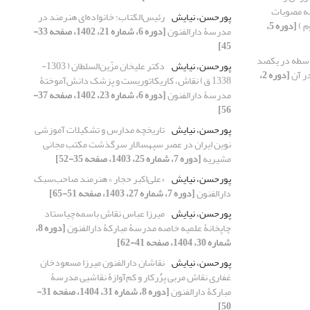
 به مصوبات
پورحسن، نیایش
رئیس‌الکتاب؛ خانواده‌ای هنرمند در
م )
[دوره 5،
مدرسۀ دارالفنون
[دوره 6، شماره 21، 1402، صفحه 33-
45]
وسطه در یکصد
پورحسن، نیایش
دکتر علیخان مزّین‌السلطان ( 1303-
ر آن
[دوره 2،
1338 ق) نقاش، کاریکاتوریست و پزشک دانش‌آموختۀ
مدرسۀ دارالفنون
[دوره 6، شماره 23، 1402، صفحه 37-
56]
پورحسن، نیایش
تاریخچه مدارس و تشکیلات آموزشی
نوین ایران در عصر سپهسالار سرگذشت مکتب مجانی
مشیریه
[دوره 7، شماره 25، 1403، صفحه 35-52]
پورحسن، نیایش
«علی‌اکبر حجار » هنرمند صاحب‌سبک
دارالفنون
[دوره 7، شماره 27، 1403، صفحه 51-65]
پورحسن، نیایش
میرزا عباس نقاش باسمه‌چیاستاد
چاپخانۀ علمیه خاصه مدرسۀ مبارکۀ دارالفنون
[دوره 8،
شماره 30، 1404، صفحه 41-62]
پورحسن، نیایش
نقاشان دارالفنون میرزا مسعودخان
غفاری نقاش مربی پرُُرکار و کم‌آوازۀ نقاشیی مدرسۀ
مبارکۀ دارالفنون
[دوره 8، شماره 31، 1404، صفحه 31-
50]