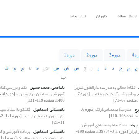
ارسال مقاله
داوران
تماس با ما
ه 4
دوره 3
دوره 2
دوره 1
چ
ح
خ
د
ذ
ر
ز
ژ
س
ش
ص
ض
ط
ظ
ع
غ
ف
ب
نگاه اجمالی به مدرسه دارالفنون تبریز
بادامچی، محمدحسین
نقد و بررسی کتاب
می و آموزشی آن در دوره قاجار
[دوره 7،
آموزشی و ساختن ایران مدرن»
1400، صفحه 119-131]
رج
مدرسۀ صمصامی اراک
[دوره 6،
باغستانی، اسماعیل
گفتگو با استاد سید 
دارالفنون یا خانه مهارت ها
11-21]
دجواد
مسئله ها و معماهای آموزش و
ایران
[دوره 1، 3-4، 1397، صفحه 199-
باغستانی، اسماعیل
برنامه آموزشی و ک
دارالفنون به روایت نجم الملک