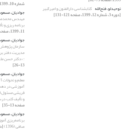
شماره 10، 1399، صفحه 13-30]
توحیدلو، فتح‌الله
کتابشناسی دارالفنون و امیرکبیر
جوادیان، مسعو
[دوره 3، شماره 12، 1399، صفحه 121-131]
مهندس محمدمسعو
برنامه ریزی و ت
11، 1399، صفحه 13-26]
جوادیان، مسعو
سازمان پژوهش و 
مدیریت دفتر برن
: «دکتر حسن مل
13-26]
جوادیان، مسعو
معلم و تحولات آ
قریشی مسئول اس
و تألیف کتب در
صفحه 13-35]
جوادیان، مسعو
برنامه‌ریزی آمو
صافی (1396)
[دوره 5، شما