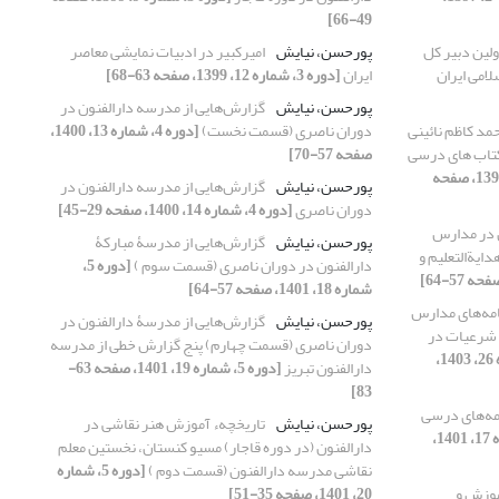
49-66]
لین دبیر کل
پورحسن، نیایش
امیرکبیر در ادبیات نمایشی معاصر
امی ایران
ایران
[دوره 3، شماره 12، 1399، صفحه 63-68]
پورحسن، نیایش
گزارش‌هایی از مدرسه دارالفنون در
مد کاظم نائینی
دوران ناصری (قسمت نخست)
[دوره 4، شماره 13، 1400،
 کتاب های درسی
صفحه 57-70]
[دوره 2، شماره 5، 1398، صفحه
پورحسن، نیایش
گزارش‌هایی از مدرسه دارالفنون در
دوران ناصری
[دوره 4، شماره 14، 1400، صفحه 29-45]
 در مدارس
پورحسن، نیایش
گزارش‌هایی از مدرسۀ مبارکۀ
رشدیه [مطالعۀ موردی کتاب‌های درسی هدایة‎التعلیم و
دارالفنون در دوران ناصری (قسمت سوم )
[دوره 5،
شماره 18، 1401، صفحه 57-64]
امه‌های مدارس
پورحسن، نیایش
گزارش‌هایی از مدرسۀ دارالفنون در
و شرعیات در
دوران ناصری (قسمت چهارم) پنج گزارش خطی از مدرسه
[دوره 7، شماره 26، 1403،
دارالفنون تبریز
[دوره 5، شماره 19، 1401، صفحه 63-
83]
مه‌های درسی
پورحسن، نیایش
تاریخچهء آموزش هنر نقاشی در
[دوره 5، شماره 17، 1401،
دارالفنون (در دوره قاجار) مسیو کنستان، نخستین معلم
نقاشی مدرسه دارالفنون (قسمت دوم )
[دوره 5، شماره
موزش و
20، 1401، صفحه 35-51]