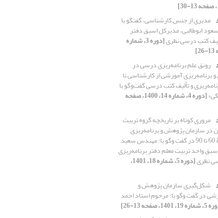
د
مدیری از جنس کارشناسی، گفتگو با
د ابوطالبی، مدیرکل اسبق دفتر
ألیف کتب درسی نظری
[دوره 3، شماره
د
رونق علم برنامه‌ریزی درسی در
برنامه‌ریزی آموزشی از کارشناسی تا
امه‌ریزی و تألیف کتب درسی گفت‌وگو با
کی»
[دوره 4، شماره 14، 1400، صفحه
د
مروری کوتاه بر تاریخچه گروه تربیت
 ن در سازمان پژوهش و برنامه‌ریزی
آموزشی در دهۀ 60 تا 90 در گفت وگو با: مهندس سعید
بق واحد تربیت معلم دفتر برنامه‌ریزی
سی نظری
[دوره 5، شماره 18، 1401،
د
شکل‌گیری سازمان پژوهش و
زشی در گفت وگو با: مرحوم استاد احمد
ره 19، 1401، صفحه 13-26]