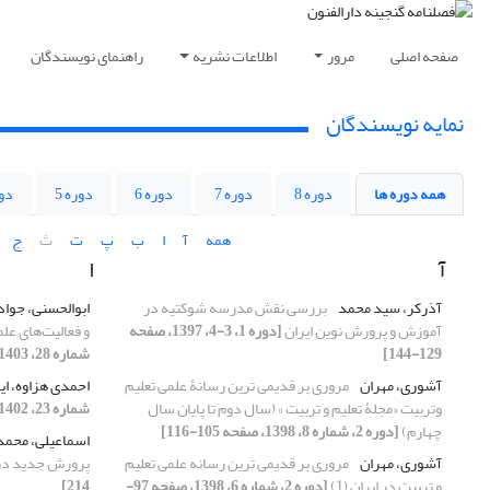
صفحه اصلی
مرور
اطلاعات نشریه
راهنمای نویسندگان
نمایه نویسندگان
همه دوره ها
دوره 8
دوره 7
دوره 6
دوره 5
دور
همه
آ
ا
ب
پ
ت
ث
ج
آ
ا
آذرکر، سید محمد
بررسی نقش مدرسه شوکتیه در
ابوالحسنی، جواد
آموزش و پرورش نوین ایران
[دوره 1، 3-4، 1397، صفحه
و فعالیت‌های عل
129-144]
شماره 28، 1403، صفحه 67-71]
آشوری، مهران
مروری بر قدیمی ترین رسانۀ علمی تعلیم
احمدی هزاوه، ای
وتربیت «مجلۀ تعلیم و تربیت » (سال دوم تا پایان سال
شماره 23، 1402، صفحه 103-110]
چهارم)
[دوره 2، شماره 8، 1398، صفحه 105-116]
اسماعیلی، محم
آشوری، مهران
مروری بر قدیمی ترین رسانه علمی تعلیم
پرورش جدید در 
و تربیت در ایران (1)
[دوره 2، شماره 6، 1398، صفحه 97-
214]