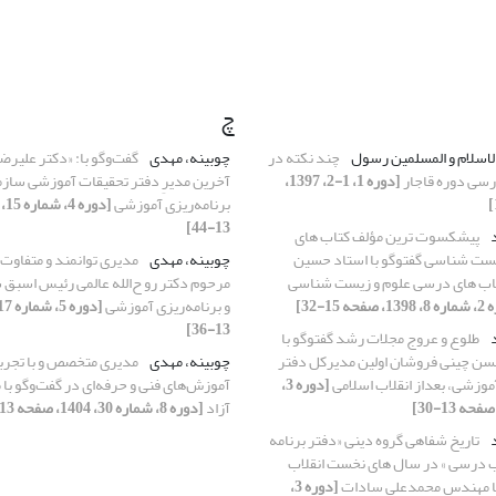
چ
لاسلام و المسلمین رسول
چند نکته در
چوبینه، مهدی
گفت‌وگو با: «دکتر علیرض
رسی دوره قاجار
[دوره 1، 1-2، 1397،
آخرین مدیرِ دفتر تحقیقات آموزشی ساز
برنامه‌ریزی آموزشی
13-44]
د
پیشکسوت ترین مؤلف کتاب های
ست شناسی گفتوگو با استاد حسین
چوبینه، مهدی
مدیری توانمند و متفاوت 
اب های درسی علوم و زیست شناسی
مرحوم دکتر رو ح‌الله عالمی رئیس اسبق
فحه 15-32]
و برنامه‌ریزی آموزشی
13-36]
د
طلوع و عروج مجلات رشد گفتوگو با
 چینی فروشان اولین مدیرکل دفتر
چوبینه، مهدی
مدیری متخصص و با تجرب
وزشی، بعداز انقلاب اسلامی
[دوره 3،
آموزش‌های فنی و حرفه‌ای در گفت‌وگو با
آزاد
[دوره 8، شماره 30، 1404، صفحه 13-37]
د
تاریخ شفاهی گروه دینی «دفتر برنامه
تب درسی » در سال های نخست انقلاب
با مهندس محمدعلی سادات
[دوره 3،