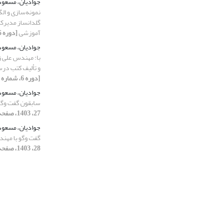
جوادیان، مسعو
نمونه‌سازی و ال
گلدانساز مدیرکل
آموزشی
[دوره 6، شماره 22، 1402، صفحه 13-32]
جوادیان، مسعو
با: مهندس علی ز
و تألیف کتب در
[دوره 6، شماره 23، 1402، صفحه 13-33]
جوادیان، مسعو
سابقون گفت وگو
27، 1403، صفحه 13-29]
جوادیان، مسعو
گفت وگو با مهن
28، 1403، صفحه 13-27]