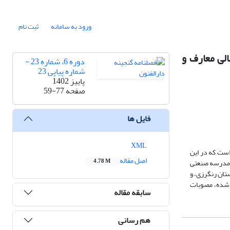
ورود به سامانه
ثبت نام
لی معارف و
دوره 6، شماره 23 -
شماره پیاپی 23
پاییز 1402
صفحه
59-77
فایل ها
XML
وحرفه‌ای کشور است که در این
اصل مقاله
ی مدرسه صنعتی
4.78 M
تان رنگرزی، و
د شده، مصوبات
سابقه مقاله
هم رسانی