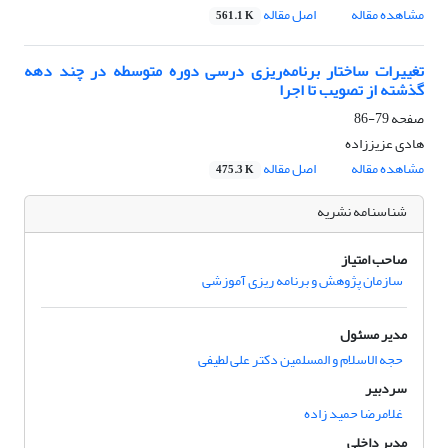
مشاهده مقاله
اصل مقاله
561.1 K
تغییرات ساختار برنامه‌ریزی درسی دوره متوسطه در چند دهه
گذشته از تصویب تا اجرا
صفحه
79-86
هادی عزیززاده
مشاهده مقاله
اصل مقاله
475.3 K
شناسنامه نشریه
صاحب امتیاز
سازمان پژوهش و برنامه ریزی آموزشی
مدیر مسئول
حجه الاسلام و المسلمین دکتر علی لطیفی
سردبیر
غلامرضا حمید زاده
مدیر داخلی