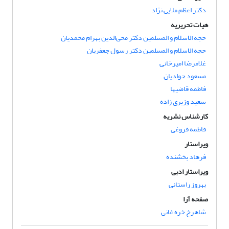
دکتر اعظم ملایی نژاد
هیات تحریریه
حجه الاسلام و المسلمین دکتر محی‌الدین بهرام محمدیان
حجه الاسلام و المسلمین دکتر رسول جعفریان
غلامرضا امیرخانی
مسعود جوادیان
فاطمه قاضیها
سعید وزیری زاده
کارشناس نشریه
فاطمه فروغی
ویراستار
فرهاد بخشنده
ویراستار ادبی
بهروز راستانی
صفحه آرا
شاهرخ خره غانی