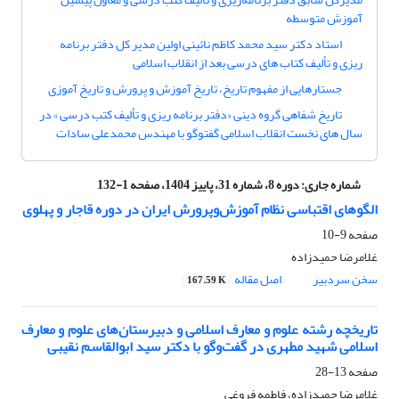
آموزش متوسطه
استاد دکتر سید محمد کاظم نائینی اولین مدیر کل دفتر برنامه
ریزی و تألیف کتاب های درسی بعد از انقلاب اسلامی
جستارهایی از مفهوم تاریخ، تاریخ آموزش و پرورش و تاریخ آموزی
تاریخ شفاهی گروه دینی «دفتر برنامه ریزی و تألیف کتب درسی » در
سال های نخست انقلاب اسلامی گفتوگو با مهندس محمدعلی سادات
شماره جاری:
دوره 8، شماره 31، پاییز 1404، صفحه 1-132
الگوهای اقتباسی نظام آموزش‌وپرورش ایران در دوره قاجار و پهلوی
صفحه
9-10
غلامرضا حمیدزاده
سخن سردبیر
اصل مقاله
167.59 K
تاریخچه رشته علوم و معارف اسلامی و دبیرستان‌های علوم و معارف
اسلامی شهید مطهری در گفت‌وگو با دکتر سید ابوالقاسم نقیبی
صفحه
13-28
غلامرضا حمیدزاده، فاطمه فروغی