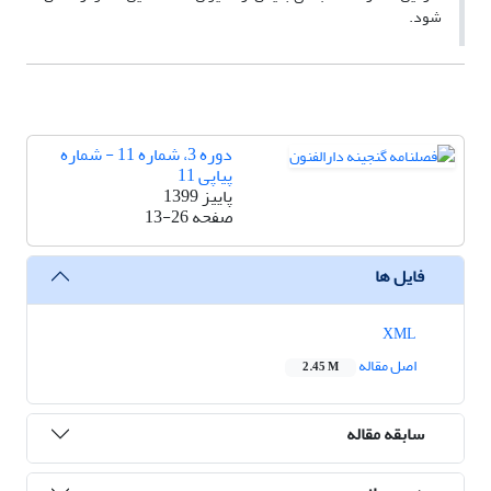
شود.
دوره 3، شماره 11 - شماره
پیاپی 11
پاییز 1399
صفحه
13-26
فایل ها
XML
اصل مقاله
2.45 M
سابقه مقاله