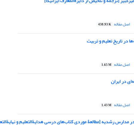
یرکبیر [ترجمه و تلخیص از دایرةالمعارف ایرانیکا]
اصل مقاله
438.93 K
ها در تاریخ تعلیم و تربیت
اصل مقاله
1.65 M
ای در ایران
اصل مقاله
1.43 M
رس رشدیه [مطالعۀ موردی کتاب‌های درسی هدایة‎التعلیم و نهایةالتعلیم]