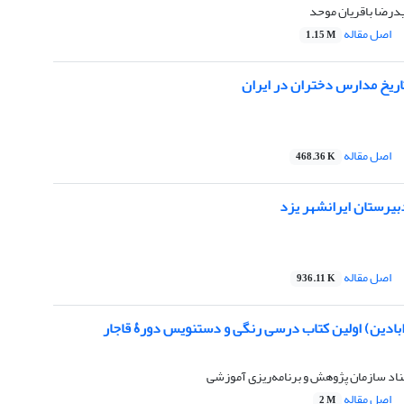
درضا باقریان موحد
اصل مقاله
1.15 M
اریخ مدارس دختران در ایران
اصل مقاله
468.36 K
بیرستان ایرانشهر یزد
اصل مقاله
936.11 K
ابادین) اولین کتاب درسی رنگی و دستنویس دورۀ قاجار
سناد سازمان پژوهش و برنامه‌ریزی آموزشی
اصل مقاله
2 M