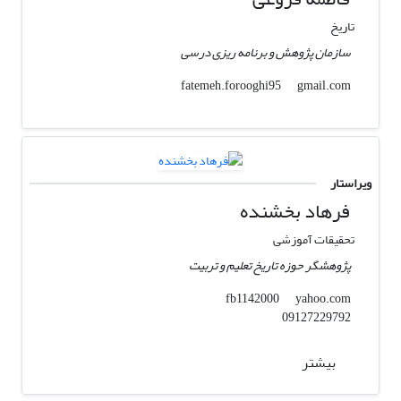
تاریخ
سازمان پژوهش و برنامه ریزی درسی
gmail.com
fatemeh.forooghi95
ویراستار
فرهاد بخشنده
تحقیقات آموزشی
پژوهشگر حوزه تاریخ تعلیم و تربیت
yahoo.com
fb1142000
09127229792
بیشتر