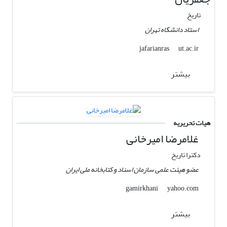
تاریخ
استاد دانشگاه تهران
ut.ac.ir
jafarianras
بیشتر
هیات تحریریه
غلامرضا امیرخانی
دکترا تاریخ
عضو هیئت علمی سازمان اسناد و کتابخانه ملی ایران
yahoo.com
gamirkhani
بیشتر