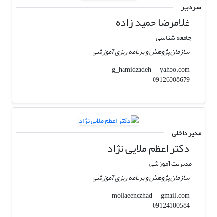
سردبیر
غلامرضا حمید زاده
جامعه شناسی
سازمان پژوهش و برنامه ریزی آموزشی
yahoo.com
g_hamidzadeh
09126008679
مدیر داخلی
دکتر اعظم ملایی نژاد
مدیریت آموزشی
سازمان پژوهش و برنامه ریزی آموزشی
gmail.com
mollaeenezhad
09124100584