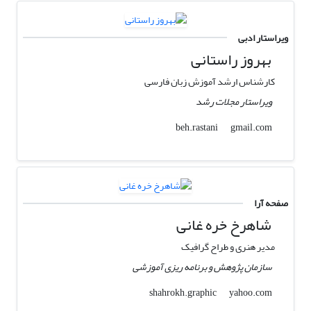
ویراستار ادبی
بهروز راستانی
کارشناس ارشد آموزش زبان فارسی
ویراستار مجلات رشد
gmail.com
beh.rastani
صفحه آرا
شاهرخ خره غانی
مدیر هنری و طراح گرافیک
سازمان پژوهش و برنامه ریزی آموزشی
yahoo.com
shahrokh.graphic