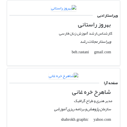
ویراستار ادبی
بهروز راستانی
کارشناس ارشد آموزش زبان فارسی
ویراستار مجلات رشد
gmail.com
beh.rastani
صفحه آرا
شاهرخ خره غانی
مدیر هنری و طراح گرافیک
سازمان پژوهش و برنامه ریزی آموزشی
yahoo.com
shahrokh.graphic