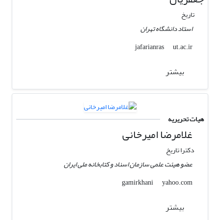
تاریخ
استاد دانشگاه تهران
ut.ac.ir
jafarianras
بیشتر
هیات تحریریه
غلامرضا امیرخانی
دکترا تاریخ
عضو هیئت علمی سازمان اسناد و کتابخانه ملی ایران
yahoo.com
gamirkhani
بیشتر