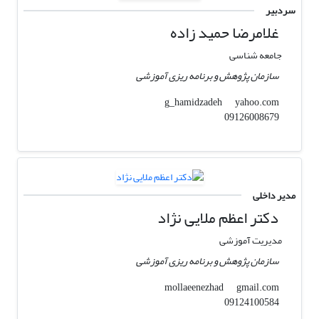
سردبیر
غلامرضا حمید زاده
جامعه شناسی
سازمان پژوهش و برنامه ریزی آموزشی
yahoo.com
g_hamidzadeh
09126008679
مدیر داخلی
دکتر اعظم ملایی نژاد
مدیریت آموزشی
سازمان پژوهش و برنامه ریزی آموزشی
gmail.com
mollaeenezhad
09124100584