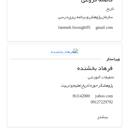
تاریخ
سازمان پژوهش و برنامه ریزی درسی
gmail.com
fatemeh.forooghi95
ویراستار
فرهاد بخشنده
تحقیقات آموزشی
پژوهشگر حوزه تاریخ تعلیم و تربیت
yahoo.com
fb1142000
09127229792
بیشتر