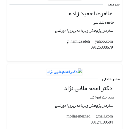
سردبیر
غلامرضا حمید زاده
جامعه شناسی
سازمان پژوهش و برنامه ریزی آموزشی
yahoo.com
g_hamidzadeh
09126008679
مدیر داخلی
دکتر اعظم ملایی نژاد
مدیریت آموزشی
سازمان پژوهش و برنامه ریزی آموزشی
gmail.com
mollaeenezhad
09124100584