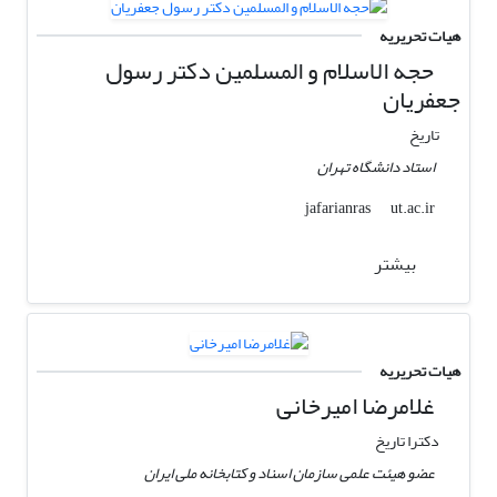
هیات تحریریه
حجه الاسلام و المسلمین دکتر رسول
جعفریان
تاریخ
استاد دانشگاه تهران
ut.ac.ir
jafarianras
بیشتر
هیات تحریریه
غلامرضا امیرخانی
دکترا تاریخ
عضو هیئت علمی سازمان اسناد و کتابخانه ملی ایران