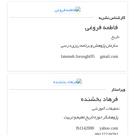
کارشناس نشریه
فاطمه فروغی
تاریخ
سازمان پژوهش و برنامه ریزی درسی
gmail.com
fatemeh.forooghi95
ویراستار
فرهاد بخشنده
تحقیقات آموزشی
پژوهشگر حوزه تاریخ تعلیم و تربیت
yahoo.com
fb1142000
09127229792