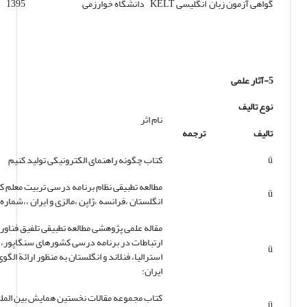
گواهی آزمون زبان انگلیسی KELT
دانشگاه خوارزمی
1395
5-آثار علمی
نوع تالیف
نام اثر
تالیف
ترجمه
ü
کتاب چگونه راهنمای الکترونیکی تولید کنیم
مطالعه تطبیقی نظام برنامه درسی تربیت معلم 
ü
انگلستان ،فرانسه ،ژاپن ،مالزی و ایران ،،شماره 26
مقاله علمی پژوهشی مطالعه تطبیقی تلفیق فناوری
ارتباطات در برنامه درسی کشورهای سنگاپور، 
ü
استرالیا، فنلاند و انگلستان به منظور ارائة الگ
ایران؛
کتاب مجموعه مقالات نخستین همایش بین المل
ü