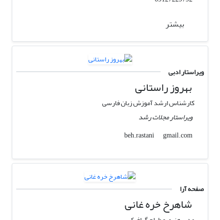
بیشتر
ویراستار ادبی
بهروز راستانی
کارشناس ارشد آموزش زبان فارسی
ویراستار مجلات رشد
gmail.com
beh.rastani
صفحه آرا
شاهرخ خره غانی
مدیر هنری و طراح گرافیک