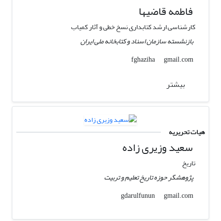
فاطمه قاضیها
کارشناسی ارشد کتابداری نسخ خطی و آثار کمیاب
بازنشسته سازمان اسناد و کتابخانه ملی ایران
gmail.com
fghaziha
بیشتر
هیات تحریریه
سعید وزیری زاده
تاریخ
پژوهشگر حوزه تاریخ تعلیم و تربیت
gmail.com
gdarulfunun