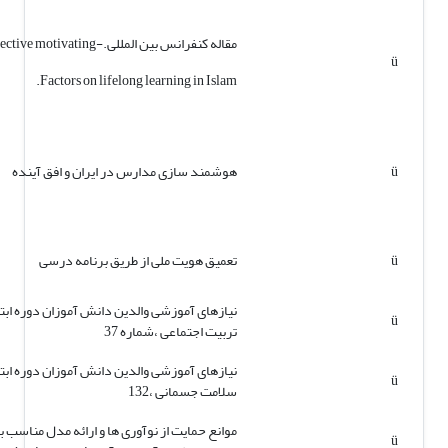
مقاله کنفرانس بین المللی.-The effective motivating
ü
Factors on lifelong learning in Islam.
ü
هوشمند سازی مدارس در ایران و افق آینده
ü
تعمیق هویت ملی از طریق برنامه درسی
نیازهای آموزشی والدین دانش آموزان دوره ابت
ü
تربیت اجتماعی ،شماره 37
نیازهای آموزشی والدین دانش آموزان دوره ابت
ü
سلامت جسمانی ،132
موانع حمایت از نوآوری ها و ارائه مدل مناسب ب
ü