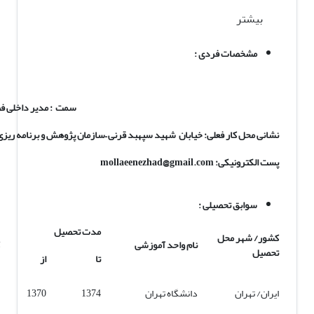
بیشتر
مشخصات فردی :
سمت
: مدیر داخلی ف
نشانی محل کار فعلی: خیابان شهید سپهبد قرنی
–
سازمان پژوهش و برنامه ریز
پست الکترونیکی:
mollaeenezhad@gmail.com
سوابق تحصیلی :
مدت تحصیل
کشور/ شهر محل
نام واحد آموزشی
تحصیل
تا
از
ایران/ تهران
دانشگاه تهران
1374
1370