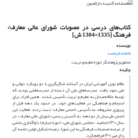
کتاب‌های درسی در مصوبات شورای عالی معارف/
فرهنگ [1335-1304 ش]
نویسنده
فاطمه فرهمند
محقق و پژوهشگر حوزه تعلیم و تربیت
چکیده
نظام نوین آموزشی ایران در آستانه شکل‌گیری با دو رویکرد دولتی و
ملی نمود یافت. مدرسه‌های ملی آن دسته از مدرسه‌هایی بودند که
توسط علاقه‌مندان به تعلیم و تربیت تأسیس شدند. همین افراد برای
انسجام و هماهنگی در فعالیت‌های خود، در حدود یک دهه قبل از
پیروزی مشروطه، به تأسیس «انجمن معارف» دست زدند. فعالیت این
انجمن طی بیش از دو دهه، به تأسیس رسمی «شورای عالی معارف » در
سال ۱۳۰۰ انجامید. «مجلس شورای ملی» (دوره چهارم) با واگذاری بخشی
از عرصه تصمیمات فرهنگی به این شورا، زمینه تشکیل اولین جلسه آن
را از مهر ۱۳۰۱ فراهم کرد.