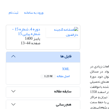
ورود به سامانه
ثبت نام
دوره 4، شماره 15 -
شماره پیاپی 15
پاییز 1400
صفحه
13-44
فایل ها
لعات زیادی در
XML
واد در مسائل
اصل مقاله
وان خود دورة
1.23 M
ان دزفول به‌عنوان راهنمای تحصیلی
حدود یک سال تحصیلی در این رشته با موافقت
سابقه مقاله
دانشگاه تربیت‌معلم تغییر رشته داد و به‌عنوان دانشجوی فوق‌لیسانس و سپس دانشجوی دکترا در رشتة روش‌های پژوهش و ارزشیابی به تحصیل خود ادامه داد. وی در اسفند 1358
به کشور بازگشت. ولی با توجه به‌دستور ستاد انقلاب فرهنگی در مورد ممنوعیت استخدام در دانشگاه، کار خود را در آموزش‌وپرورش دزفول و سپس منطقه 16 تهران و مراکز
وپرورش با حفظ سمت
هم رسانی
 پژوهشی وزیر