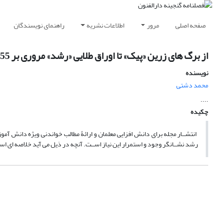
صفحه اصلی
مرور
اطلاعات نشریه
راهنمای نویسندگان
از برگ های زرین «پیک» تا اوراق طلایی «رشد» مروری بر 55 سال تحولات و توسعه دفتر انتشارات آموزشی در ایران
نویسنده
محمد دشتی
....
چکیده
انتشــار مجله برای دانش افزایی معلمان و ارائۀ مطالب خواندنی ویژه دانش آ
رشد نشــانگر وجود و استمرار این نیاز اســت. آنچه در ذیل می آید خلاصه ا