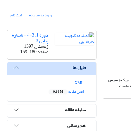
ورود به سامانه
ثبت نام
دوره 1، 3-4 - شماره
پیاپی 3
زمستان 1397
صفحه
159-180
فایل ها
لات پیک و سپس
XML
ته است.
اصل مقاله
9.16 M
سابقه مقاله
هم رسانی