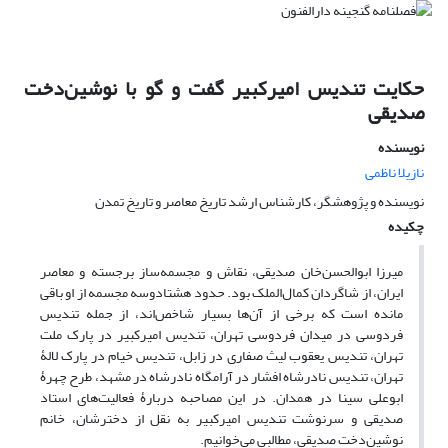
حکایت تندیس امیرکبیر گفت و گو با نوشین‌دخت
صدیقی
نویسنده
نازیلا ناظمی
نویسنده و پژوهشگر، کارشناس ارشد تاریخ معاصر و تاریخ تمدن
چکیده
میرزا ابوالحسن‌خان صدیقی، نقاش و مجسمه‌ساز برجسته و معاصر
ایران، از شاگردان کمال‌الملک بود. حدود هشتادوسه مجسمه از او باقی
مانده است که برخی از آن‌ها بسیار شاخص‌اند، از جمله تندیس
فردوسی در میدان فردوسی تهران، تندیس امیرکبیر در پارک ملت
تهران، تندیس یعقوب لیث صفاری در زابل، تندیس خیام در پارک لالۀ
تهران، تندیس نادرشاه افشار در آرامگاه نادرشاه در مشهد، طرح چهرۀ
ابوعلی سینا در همدان. در این مصاحبه دربارۀ فعالیت‌های استاد
صدیقی و سرنوشت تندیس امیرکبیر به نقل از دخترشان، خانم
نوشین‌دخت صدیقی، مطالبی می‌خوانیم.