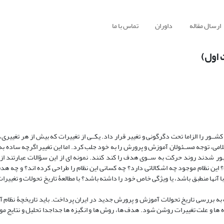
ارسال مقاله
داوران
تماس با ما
 اول)
ـور را الزاما تحت دگرگونی و تغییر قرار داد. یکــی از تغییرات که بیش از هر تغییری
لامی، توجه مســئولان آموزش و پرورش را به خود جلب کرد. اما این تغییر اگرچه ساده ب
جبور شدند روند حرکت به ســوی هدف را کند کنند. نمونه ای از این سؤالات عبارتند از
این نظام موجود چه اشکالاتی دارد؟ چه کسانی این نظام را طراحی کرده اند؟ و چه هدف
ا آنها منطبق باشد، یا ویژگی خاص خود را داشته باشد؟ با مطالعۀ تاریخ تحولات و تغییر
 به بررسی تاریخ تحولات آموزش و پرورش جدید در ایران پرداخت. باید تاریخچۀ نظام 
 ها و علت تغییرات روشن شود. هدف ها، روش ها و انگیزه ها جداجدا تحلیل و نتایج مورد