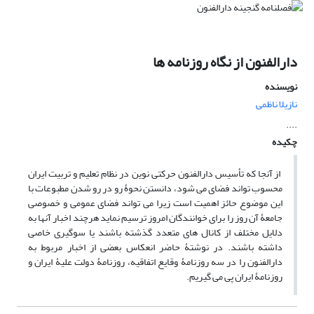
دارالفنون از نگاه روزنامه ها
نویسنده
نازیلا ناظمی
....
چکیده
از آنجا که تأسیس دارالفنون حرکتی نوین در نظام تعلیم و تربیت ایران
محسوب تواند فضای می شود، دانستن نحوۀ رو در رو شدن مطبوعات با
این موضوع حائز اهمیت است زیرا می تواند فضای عمومی و خصوصی
جامعۀ آن روز را برای خوانندگان امروز ترسیم نماید هرچند اخبار آنها به
دلایل مختلف از کانال های متعدد گذشته باشند یا سوگیری خاصی
داشته باشند. در نوشتۀ حاضر انعکاس بعضی از اخبار مربوط به
دارالفنون را در سه روزنامۀ وقایع اتفاقیه، روزنامۀ دولت علیۀ ایران و
روزنامۀ ایران پی می گیریم.