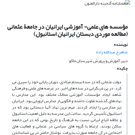
مؤسسه های علمی- آموزشی ایرانیان در جامعۀ عثمانی
(مطالعه موردی دبستان ایرانیان استانبول)
نویسنده
شاهرخ عبدالله زاده
دبیر آموزش و پرورش شهرستان ماکو
چکیده
دولت عثمانی که در سده بیستم میلادی، دوران پایانی خود را سپری می
کرد، در پی غربگرایی در سده های اخیر، در عرصه های علمی و فرهنگی
شاهد ایجاد مؤسسات آموزشی ممالک مختلف بود. این مدارس با
نهادهای گذشته تفاوت داشته و الگویی از مدارس اروپایی بود. ایرانیان
نیز مدارسی را ایجاد کردند. مهم ترین نهاد آنها دبستانی بود که در
استانبول تأسیس گردید. ساخت این مدرسه به دلیل اهمیت استانبول
و علاقه اتباع ایرانی نسبت به فرهنگ و تاریخ بومی که در این جامعه
ساکن بودند، ارتباط با گروه های سیاسی در عثمانی و فعالیت های
اجتماعی در آن جامعه صورت پذیرفت. نوشتار حاضر در پی شناساندن