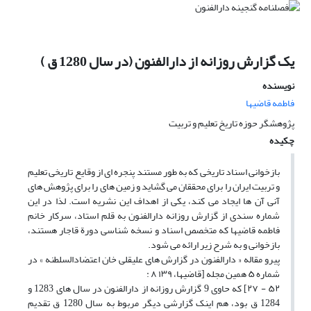
یک گزارش روزانه از دارالفنون (در سال 1280 ق )
نویسنده
فاطمه قاضیها
پژوهشگر حوزه تاریخ تعلیم و تربیت
چکیده
بازخوانی اسناد تاریخی که به طور مستند پنجره ای از وقایع تاریخی تعلیم
و تربیت ایران را برای محققان می گشاید و زمین های را برای پژوهش های
آنی آن ها ایجاد می کند، یکی از اهداف این نشریه است. لذا در این
شماره سندی از گزارش روزانه دارالفنون به قلم استاد، سرکار خانم
فاطمه قاضیها که متخصص اسناد و نسخه شناسی دورة قاجار هستند،
بازخوانی و به شرح زیر ارائه می شود.
پیرو مقاله « دارالفنون در گزارش های علیقلی خان اعتضادالسلطنه » در
شماره ۵ همین مجله [قاضیها، ۱۳۹ ۸ :
۵۲ - ۲۷] که حاوی 9 گزارش روزانه از دارالفنون در سال های 1283 و
1284 ق بود، هم اینک گزارشی دیگر مربوط به سال 1280 ق تقدیم