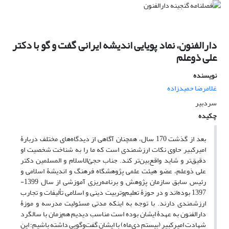
دارالفنون، نماد پویایی اندیشه ایرانی گفت و گو با دکتر
علی ذوعلم
نویسنده
غلامرضا حمیدزاده
سردبیر
چکیده
بعد از گذشت 170 سال، همچنان آگاهی از دیدگاه‌های مختلف دربارۀ
امیرکبیر حاوی نکات ارزشمندی است که ما را به شناخت شخصیت او
دقیق‌تر و شاید واقع‌بین‌تر کند. جناب حجئ‌الاسلام و المسلمین دکتر
علی ذوعلم، عضو هیئت علمی پژوهشگاه فرهنگ و اندیشۀ اسلامی و
رئیس سابق سازمان پژوهش و برنامه‌ریزی آموزشی از سال 1399-
1397 بوده‌اند و در حوزۀ تعلیم‌وتربیت دینی و اسلامی تألیفات و تجارب
ارزشمندی دارند. با توجه به اینکه مدتی مسئولیت مدرسه و موزۀ
دارالفنون به عهدۀ ایشان بوده است مناسب دیدیم هم‌زمان با سالگرد
شهادت امیرکبیر (بیستم دی‌ماه) با ایشان گفت‌وگویی داشته باشیم؛ این