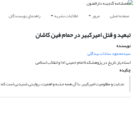
صفحه اصلی
مرور
اطلاعات نشریه
راهنمای نویسندگان
تبعید و قتل امیرکبیر در حمام فین کاشان
نویسنده
سیدمحمود سادات بیدگلی
استادیار تاریخ در پژوهشکدۀ امام خمینی (ه) و انقلاب اسلامی
چکیده
نجـابت و مظلومیت امیرکبیر، با آن همه جذبه و اهمیت، روایـتی شنیدنی است که 