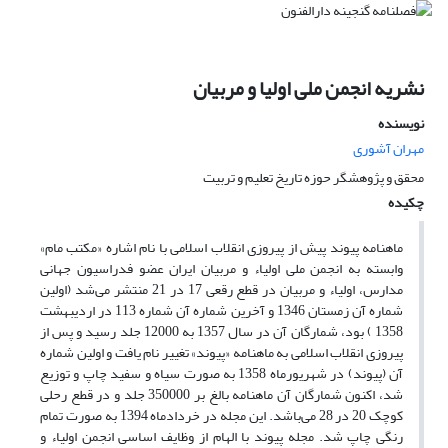
نشریه انجمن ملی اولیا و مربیان
نویسنده
مهران آشوری
محقق و پژوهشگر حوزه تاریخ تعلیم و تربیت
چکیده
ماهنامه پیوند پیش از پیروزی انقلاب اسلامی با نام اشاره «مکتب مام»
وابسته به انجمن ملی اولیاء و مربیان ایران عضو فدراسیون جهانی
مدارس، اولیاء و مربیان در قطع رقعی 17 در 21 منتشر می‌شد (اولین
شماره آن زمستان 1346 و آخرین شماره آن شماره 113 در اردیبهشت
1358 ) بود، شمارگان آن در سال 1357 به 12000 جلد رسید و پس از
پیروزی انقلاب اسلامی به ماهنامه «پیوند» تغییر نام یافت و اولین شماره
آن (پیوند) در شهریورماه 1358 به صورت سیاه و سفید چاپ و توزیع
شد، اکنون شمارگان آن ماهنامه بالغ بر 350000 جلد و در قطع رحلی
کوچک 20 در 28 می‌باشد. این مجله در خردادماه 1394 به صورت تمام
رنگی چاپ شد. مجله پیوند با الهام از وظایف اساسی انجمن اولیاء و