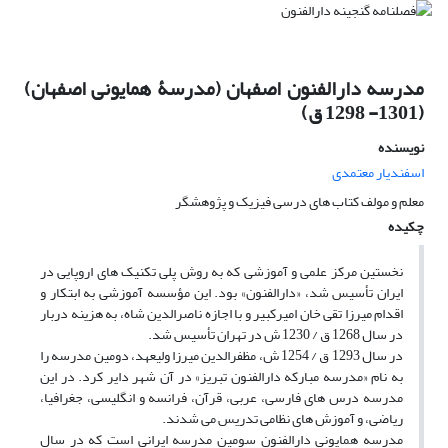
مدرسه دارالفنون اصفهان (مدرسۀ همایونی اصفهان)
(1301- 1298 ق)
نویسنده
اسفندیار معتمدی
معلم و مولف کتاب های درسی فیزیک و پژوهشگر
چکیده
نخستین مرکز علمی و آموزشی که به روش پلی تکنیک های اروپایی در
ایران تأسیس شد، «دارالفنون» بود. این مؤسسه آموزشی به ابتکار و
اقدام میرزا تقی خان امیرکبیر و با اجازه ناصرالدین شاه، به هزینه دربار
در سال 1268 ق / 1230 ش در تهران تأسیس شد.
در سال 1293 ق / 1254 ش، مظفرالدین میرزا ولیعهد، دومین مدرسه را
به نام «مدرسه مبارکه دارالفنون تبریز» در آن شهر دایر کرد. در این
مدرسه درس های فارسی، عربی، قرآن، فرانسه و انگلیسی، جغرافیا،
ریاضی، و آموزش های نظامی تدریس می شدند.
مدرسه همایونی دارالفنون سومین مدرسه ایرانی است که در سال