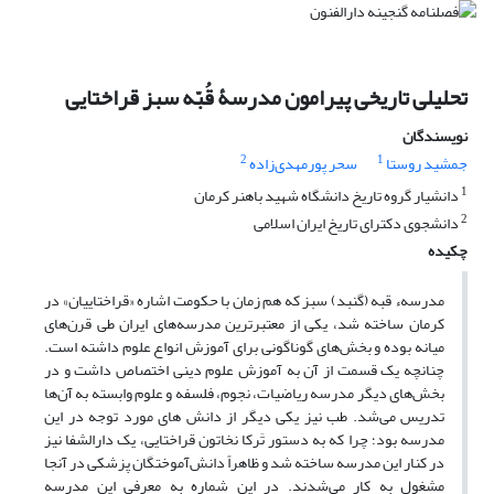
تحلیلی تاریخی پیرامون مدرسۀ قُبّه سبز قراختایی
نویسندگان
2
1
جمشید روستا
سحر پورمهدی‌زاده
1
دانشیار گروه تاریخ دانشگاه شهید باهنر کرمان
2
دانشجوی دکترای تاریخ ایران اسلامی
چکیده
مدرسهء قبه (گنبد) سبز که هم زمان با حکومت اشاره «قراختاییان» در
کرمان ساخته شد، یکی از معتبرترین مدرسه‌های ایران طی قرن‌های
میانه بوده و بخش‌های گوناگونی برای آموزش انواع علوم داشته است.
چنانچه یک قسمت از آن به آموزش علوم دینی اختصاص داشت و در
بخش‌های دیگر مدرسه ریاضیات، نجوم، فلسفه و علوم وابسته به آن‌ها
تدریس می‌شد. طب نیز یکی دیگر از دانش های مورد توجه در این
مدرسه بود؛ چرا که به دستور تَرکا نخاتون قراختایی، یک دارالشفا نیز
در کنار این مدرسه ساخته شد و ظاهراً دانش‌آموختگان پزشکی در آنجا
مشغول به کار می‌شدند. در این شماره به معرفی این مدرسه