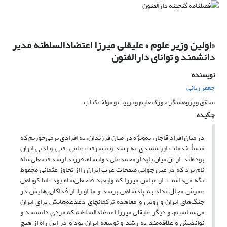
«اولین وزیر علوم » علیقلی میرزا اعتضادالسلطنه مدیر
دانشمند و توانای دارالفنون
نویسنده
جعفر ربانی
محقق و پژوهشگر حوزة تعلیم و تربیت و مؤلف کتاب
چکیده
در میان افراد قاجار، به‌ویژه در میان فرزندان، به افرادی برمی‌خوریم که
منشأ خدمات ارزشمندی به رشد و پیشرفت علمی، فنی و ادبی ایران
بوده‌اند. از آن میان باید از محمدعلی دولتشاه، فرزند ارشد فتحعلی‌شاه
نام برد که در عین جوانی صفحات غرب ایران را از تجاوز عثمانی محفوظ
نگه می‌داشت، از عباس میرزا که ولیعهد فتحعلی‌شاه بود، اما کوتاهی
عمرش مجال نداد به پادشاهی برسد و ما او را از فداکاری‌هایش در
جنگ‌های ایران و روس و معاهده ترکمانچای دغدغه‌هایش برای ایران
می‌شناسیم، و دیگر علیقلی میرزا اعتضادالسلطنه که مردی دانشمند و
نواندیش و علاقه‌مند به رشد و توسعه ایران بود و در این راه از هیچ