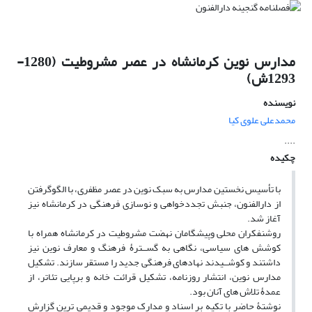
مدارس نوین کرمانشاه در عصر مشروطیت (1280-
1293ش)
نویسنده
محمدعلی علوی کیا
....
چکیده
با تأسیس نخستین مدارس به سبک نوین در عصر مظفری، با الگوگرفتن
از دارالفنون، جنبش تجددخواهی و نوسازی فرهنگی در کرمانشاه نیز
آغاز شد.
روشنفکران محلی وپیشگامان نهضت مشروطیت در کرمانشاه همراه با
کوشش های سیاسی، نگاهی به گســترۀ فرهنگ و معارف نوین نیز
داشتند و کوشــیدند نهادهای فرهنگی جدید را مستقر سازند. تشکیل
مدارس نوین، انتشار روزنامه، تشکیل قرائت خانه و برپایی تئاتر، از
عمدۀ تلاش های آنان بود.
نوشتۀ حاضر با تکیه بر اسناد و مدارک موجود و قدیمی ترین گزارش