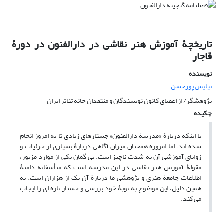
تاریخچۀ آموزش هنر نقاشی در دارالفنون در دورۀ
قاجار
نویسنده
نیایش پورحسن
پژوهشگر/ از اعضای کانون نویسندگان و منتقدان خانه تئاتر ایران
چکیده
با اینکه دربارۀ «مدرسۀ دارالفنون» جستارهای زیادی تا به امروز انجام
شده اند، اما امروزه همچنان میزان آگاهی دربارۀ بسیاری از جزئیات و
زوایای آموزشی آن به شدت ناچیز است. بی گمان یکی از موارد مزبور،
مقولۀ آموزش هنر نقاشی در این مدرسه است که متأسفانه دامنۀ
اطلاعات جامعۀ هنری و پژوهشی ما دربارۀ آن یک از هزاران است. به
همین دلیل، این موضوع به نوبۀ خود بررسی و جستار تازه ای را ایجاب
می کند.