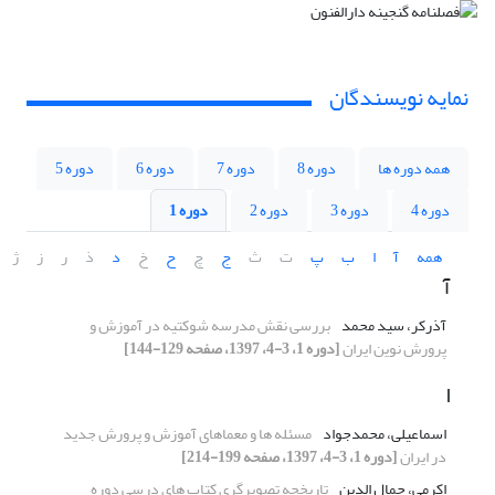
نمایه نویسندگان
همه دوره ها
دوره 8
دوره 7
دوره 6
دوره 5
دوره 4
دوره 3
دوره 2
دوره 1
همه
آ
ا
ب
پ
ت
ث
ج
چ
ح
خ
د
ذ
ر
ز
ژ
آ
آذرکر، سید محمد
بررسی نقش مدرسه شوکتیه در آموزش و
پرورش نوین ایران
[دوره 1، 3-4، 1397، صفحه 129-144]
ا
اسماعیلی، محمدجواد
مسئله ها و معماهای آموزش و پرورش جدید
در ایران
[دوره 1، 3-4، 1397، صفحه 199-214]
اکرمی، جمال الدین
تاریخچه تصویرگری کتاب های درسی دوره