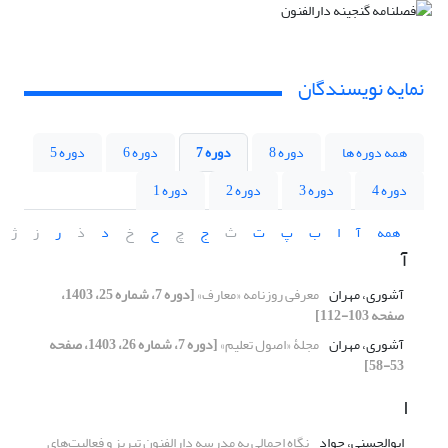
نمایه نویسندگان
همه دوره ها
دوره 8
دوره 7
دوره 6
دوره 5
دوره 4
دوره 3
دوره 2
دوره 1
همه
آ
ا
ب
پ
ت
ث
ج
چ
ح
خ
د
ذ
ر
ز
ژ
آ
آشوری، مهران
معرفی روزنامه «معارف»
[دوره 7، شماره 25، 1403،
صفحه 103-112]
آشوری، مهران
مجلۀ «اصول تعلیم»
[دوره 7، شماره 26، 1403، صفحه
53-58]
ا
ابوالحسنی، جواد
نگاه اجمالی به مدرسه دارالفنون تبریز و فعالیت‌های