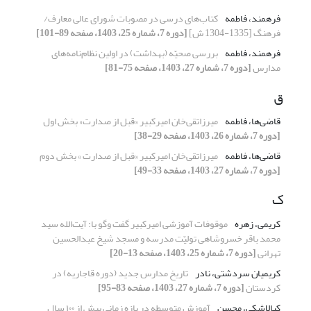
فرهمند، فاطمه
کتاب‌های درسی در مصوبات شورای عالی معارف/
فرهنگ [1335-1304 ش]
[دوره 7، شماره 25، 1403، صفحه 89-101]
فرهمند، فاطمه
بررسی صحیّه (بهداشت) در اولین نظام‌نامه‌های
مدارس
[دوره 7، شماره 27، 1403، صفحه 75-81]
ق
قاضی‌ها، فاطمه
میرزاتقی‌خان امیرکبیر «قبل از صدارت» بخش اول
[دوره 7، شماره 26، 1403، صفحه 29-38]
قاضی‌ها، فاطمه
میرزاتقی‌خان امیرکبیر «قبل از صدارت » بخش دوم
[دوره 7، شماره 27، 1403، صفحه 33-49]
ک
کریمی، زهره
موقوفات آموزشی امیرکبیر گفت وگو با: آیت‌الله سید
محمد باقر خسروشاهی تولیّت مدرسه و مسجد شیخ عبدالحسین
تهرانی
[دوره 7، شماره 25، 1403، صفحه 13-20]
کریمیان سردشتی، نادر
تاریخ مدارس جدید (دوره قاجاریه) در
کردستان
[دوره 7، شماره 27، 1403، صفحه 83-95]
کیالاشکی، محسن
آموزش متوسطه در بازه زمانی بیش از ۱٠٠ سال