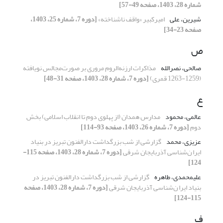
شماره 28، 1403، صفحه 49-57]
شیرین، علی
امیرکبیر «واقف ناشناخته»
[دوره 7، شماره 25، 1403،
صفحه 23-34]
ص
صالحی، نصرالله
مذاکرات ارزنه‌الروم مروری بر صورت‌مجالس نویافته
(1259-1263 قمری)
[دوره 7، شماره 28، 1403، صفحه 31-48]
ع
عالمی، محمود
مدارس همدان (از پهلوی دوم تا انقلاب اسلامی) بخش
دوم
[دوره 7، شماره 26، 1403، صفحه 93-114]
عزیزی، محمد
گزارشی از شب بزرگداشت دارالفنون تبریز در بنیاد
ایرا ن‌شناسی آذربایجان شرقی
[دوره 7، شماره 28، 1403، صفحه 115-
124]
علیمحمدی، طاهره
گزارشی از شب بزرگداشت دارالفنون تبریز در
بنیاد ایرا ن‌شناسی آذربایجان شرقی
[دوره 7، شماره 28، 1403، صفحه
115-124]
ف