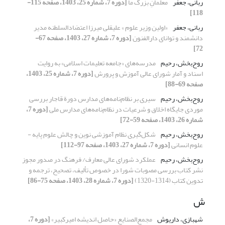
ربانی، جعفر
معلمانِ بزرگ ما
[دوره 7، شماره 25، 1403، صفحه 115-
118]
ربانی، جعفر
«اولین وزیر علوم » علیقلی میرزا اعتضادالسلطنه مدیر
دانشمند و توانای دارالفنون
[دوره 7، شماره 27، 1403، صفحه 67-
72]
روح‌بخش، رحیم
مدرسه‌های «جامعه تعلیمات اسلامی» به روایت
اسناد و آمار شورای عالی آموزش و پرورش
[دوره 7، شماره 25، 1403،
صفحه 69-88]
روح‌بخش، رحیم
سیری بر نظام‌نامه‌های مدارس دورة قاجار بررسی
موردی جایگاه اخلاق و شرعیات در نظام‌نامه‌های مدارس ملی
[دوره 7،
شماره 26، 1403، صفحه 59-72]
روح‌بخش، رحیم
شکل‌گیری نظام آموزشی نوین و چالش علوم پایه -
علوم انسانی
[دوره 7، شماره 27، 1403، صفحه 97-112]
روح‌بخش، رحیم
عملکرد شورای عالی معارف/ فرهنگ در صدور مجوز
نشر کتاب بررسی مصوبات شورا در خصوص تألیف، تصحیح، ترجمه و
تدوین کتاب (1314-1320)
[دوره 7، شماره 28، 1403، صفحه 75-86]
ش
شهبازی، داریوش
مجمع‌الصنایع «حاصل اندیشه امیرکبیر»
[دوره 7،