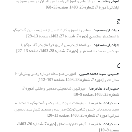
تقوایی، فاطمه
مراکز علمی، آموزشی (مدارس) ایران در عصر مغول-
ایلخانی
[دوره 7، شماره 25، 1403، صفحه 55-68]
ج
جوادیان، مسعود
معلمی دلسوز و کارشناسی از نسل سابقون گفت وگو
با اسفندیار معتمدی
[دوره 7، شماره 27، 1403، صفحه 13-29]
جوادیان، مسعود
برنامه‌های درسی فنی و حرفه‌ای در گفت وگو با
مهندس محمد نشاسته‌ریز
[دوره 7، شماره 28، 1403، صفحه 13-27]
ح
حسینی، سید محمدحسین
آموزش متوسطه در بازه زمانی بیش از ۱٠٠
سال اخیر
[دوره 7، شماره 28، 1403، صفحه 107-112]
حمیدزاده، غلامرضا
امیرکبیر، شخصیتی مذهبی و متقی
[دوره 7،
شماره 25، 1403، صفحه 9-10]
حمیدزاده، غلامرضا
موقوفات آموزشی امیرکبیر گفت وگو با: آیت‌الله
سید محمد باقر خسروشاهی تولیّت مدرسه و مسجد شیخ عبدالحسین
تهرانی
[دوره 7، شماره 25، 1403، صفحه 13-20]
حمیدزاده، غلامرضا
گوهر تابان استقلال
[دوره 7، شماره 26، 1403،
صفحه 9-10]