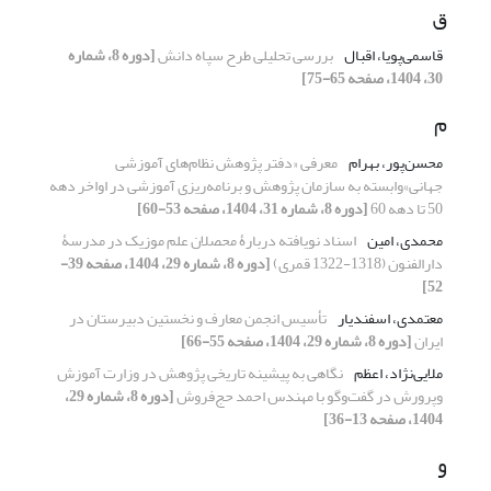
ق
قاسمی‌پویا، اقبال
بررسی تحلیلی طرح سپاه دانش
[دوره 8، شماره
30، 1404، صفحه 65-75]
م
محسن‌پور، بهرام
معرفی «دفتر پژوهش نظام‌های آموزشی
جهانی»وابسته به سازمان پژوهش و برنامه‌ریزی آموزشی در اواخر دهه
50 تا دهه 60
[دوره 8، شماره 31، 1404، صفحه 53-60]
محمدی، امین
اسناد نویافته دربارۀ محصلان علم موزیک در مدرسۀ
دارالفنون (1318-1322 قمری)
[دوره 8، شماره 29، 1404، صفحه 39-
52]
معتمدی، اسفندیار
تأسیس انجمن معارف و نخستین دبیرستان در
ایران
[دوره 8، شماره 29، 1404، صفحه 55-66]
ملایی‌نژاد، اعظم
نگاهی به پیشینه تاریخی پژوهش در وزارت آموزش
وپرورش در گفت‌وگو با مهندس احمد حج‌فروش
[دوره 8، شماره 29،
1404، صفحه 13-36]
و