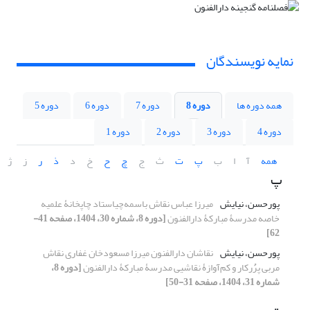
نمایه نویسندگان
همه دوره ها
دوره 8
دوره 7
دوره 6
دوره 5
دوره 4
دوره 3
دوره 2
دوره 1
همه
آ
ا
ب
پ
ت
ث
ج
چ
ح
خ
د
ذ
ر
ز
ژ
پ
پورحسن، نیایش
میرزا عباس نقاش باسمه‌چیاستاد چاپخانۀ علمیه
خاصه مدرسۀ مبارکۀ دارالفنون
[دوره 8، شماره 30، 1404، صفحه 41-
62]
پورحسن، نیایش
نقاشان دارالفنون میرزا مسعودخان غفاری نقاش
مربی پرُُرکار و کم‌آوازۀ نقاشیی مدرسۀ مبارکۀ دارالفنون
[دوره 8،
شماره 31، 1404، صفحه 31-50]