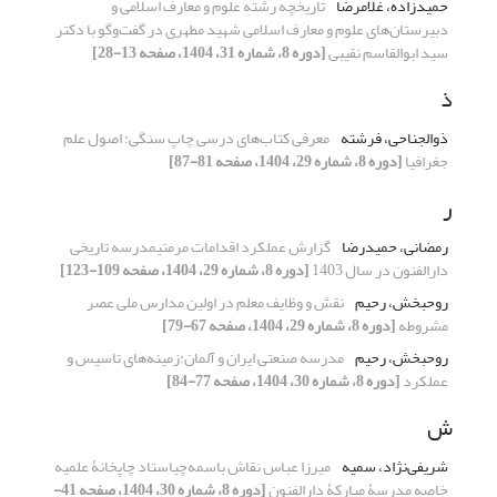
حمیدزاده، غلامرضا
تاریخچه رشته علوم و معارف اسلامی و
دبیرستان‌های علوم و معارف اسلامی شهید مطهری در گفت‌وگو با دکتر
سید ابوالقاسم نقیبی
[دوره 8، شماره 31، 1404، صفحه 13-28]
ذ
ذوالجناحی، فرشته
معرفی کتاب‌های درسی چاپ سنگی: اصول علم
جغرافیا
[دوره 8، شماره 29، 1404، صفحه 81-87]
ر
رمضانی، حمیدرضا
گزارش عملکرد اقدامات مرمتیمدرسه تاریخی
دارالفنون در سال 1403
[دوره 8، شماره 29، 1404، صفحه 109-123]
روحبخش، رحیم
نقش و وظایف معلم در اولین مدارس ملی عصر
مشروطه
[دوره 8، شماره 29، 1404، صفحه 67-79]
روحبخش، رحیم
مدرسه صنعتی ایران و آلمان:زمینه‌های تاسیس و
عملکرد
[دوره 8، شماره 30، 1404، صفحه 77-84]
ش
شریفی‌نژاد، سمیه
میرزا عباس نقاش باسمه‌چیاستاد چاپخانۀ علمیه
خاصه مدرسۀ مبارکۀ دارالفنون
[دوره 8، شماره 30، 1404، صفحه 41-