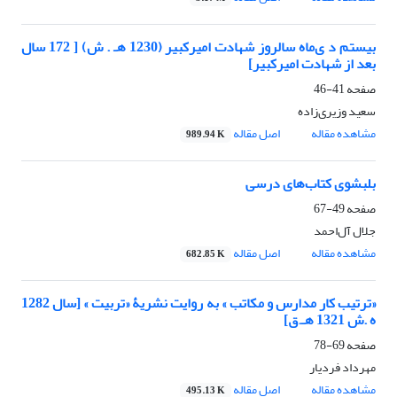
بیستم د ی‌ماه سالروز شهادت امیرکبیر (1230 هـ . ش) [ 172 سال
بعد از شهادت امیرکبیر]
صفحه
41-46
سعید وزیری‌زاده
مشاهده مقاله
اصل مقاله
989.94 K
بلبشوی کتاب‌های درسی
صفحه
49-67
جلال آل‌احمد
مشاهده مقاله
اصل مقاله
682.85 K
«ترتیب کار مدارس و مکاتب » به روایت نشریۀ «تربیت » [سال 1282
ه .ش 1321 هـ.ق]
صفحه
69-78
مهرداد فردیار
مشاهده مقاله
اصل مقاله
495.13 K