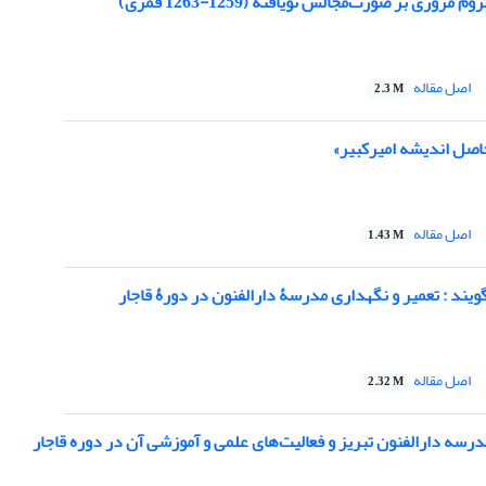
 مروری بر صورت‌مجالس نویافته (1259-1263 قمری)
اصل مقاله
2.3 M
حاصل اندیشه امیرکبیر»
اصل مقاله
1.43 M
یند : تعمیر و نگهداری مدرسۀ دارالفنون در دورۀ قاجار
اصل مقاله
2.32 M
مدرسه دارالفنون تبریز و فعالیت‌های علمی و آموزشی آن در دوره قاجار