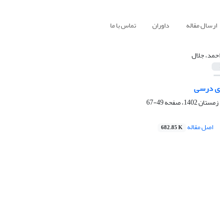
ارسال مقاله
داوران
تماس با ما
احمد، جلال
ای درسی
49-67
اصل مقاله
682.85 K