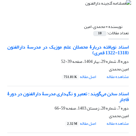
نویسنده =
محمدی، امین
تعداد مقالات:
10
اسناد نویافته دربارۀ محصلان علم موزیک در مدرسۀ دارالفنون
(1318-1322 قمری)
دوره 8، شماره 29، بهار 1404، صفحه
39-52
امین محمدی
مشاهده مقاله
اصل مقاله
751.81 K
اسناد سخن می‌گویند : تعمیر و نگهداری مدرسۀ دارالفنون در دورۀ
قاجار
دوره 7، شماره 28، زمستان 1403، صفحه
59-66
امین محمدی
مشاهده مقاله
اصل مقاله
2.32 M