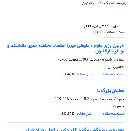
نویسنده =
ربانی، جعفر
تعداد مقالات:
3
«اولین وزیر علوم » علیقلی میرزا اعتضادالسلطنه مدیر دانشمند و
توانای دارالفنون
دوره 7، شماره 27، پاییز 1403، صفحه
67-72
جعفر ربانی
مشاهده مقاله
اصل مقاله
1.44 M
معلمانِ بزرگ ما
دوره 7، شماره 25، بهار 1403، صفحه
115-118
جعفر ربانی
مشاهده مقاله
اصل مقاله
946.37 K
معجزه مدرسه گفت و گو با آقای دکتر غلامعلی حدادعادل