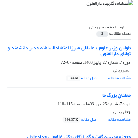
نویسنده =
جعفر ربانی
تعداد مقالات:
3
«اولین وزیر علوم » علیقلی میرزا اعتضادالسلطنه مدیر دانشمند و
توانای دارالفنون
دوره 7، شماره 27، پاییز 1403، صفحه
67-72
جعفر ربانی
مشاهده مقاله
اصل مقاله
1.44 M
معلمانِ بزرگ ما
دوره 7، شماره 25، بهار 1403، صفحه
115-118
جعفر ربانی
مشاهده مقاله
اصل مقاله
946.37 K
معجزه مدرسه گفت و گو با آقای دکتر غلامعلی حدادعادل