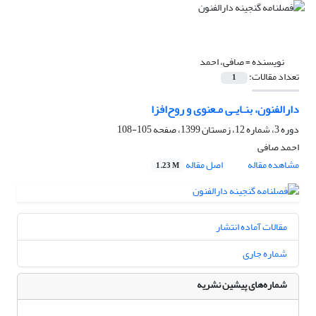
نویسنده =
صافی، احمد
تعداد مقالات:
1
دارالفنون، بنـایـی مـعنوی و روح‌افزا
دوره 3، شماره 12، زمستان 1399، صفحه
105-108
احمد صافی
مشاهده مقاله
اصل مقاله
1.23 M
مقالات آماده انتشار
شماره جاری
شماره‌های پیشین نشریه