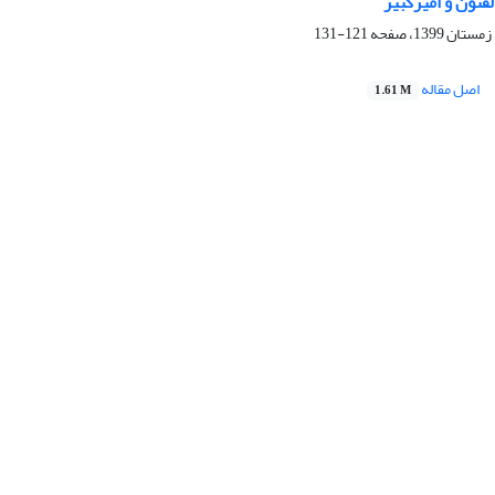
فنون و امیرکبیر
121-131
اصل مقاله
1.61 M