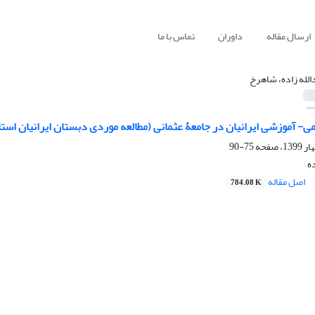
ارسال مقاله
داوران
تماس با ما
الله زاده، شاهرخ
 آموزشی ایرانیان در جامعۀ عثمانی (مطالعه موردی دبستان ایرانیان استا
75-90
ه
اصل مقاله
784.08 K